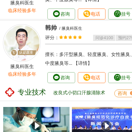
腋臭科医生
临床经验多年
咨询
电话
挂号
韩帅
/ 腋臭科医生
评分：
问诊
4100
预约
27
擅长：多汗型腋臭、轻度腋臭、女性腋臭
中度腋臭等...
【详情】
腋臭科医生
临床经验多年
咨询
电话
挂号
专业技术
改良式小切口汗腺清除术
咨询