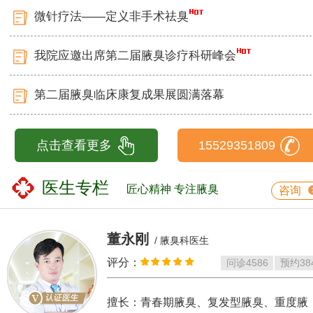
微针疗法——定义非手术祛臭
我院应邀出席第二届腋臭诊疗科研峰会
第二届腋臭临床康复成果展圆满落幕
点击查看更多
15529351809
医生专栏
匠心精神 专注腋臭
咨询
董永刚
/ 腋臭科医生
评分：
问诊
4586
预约
38
擅长：青春期腋臭、复发型腋臭、重度腋