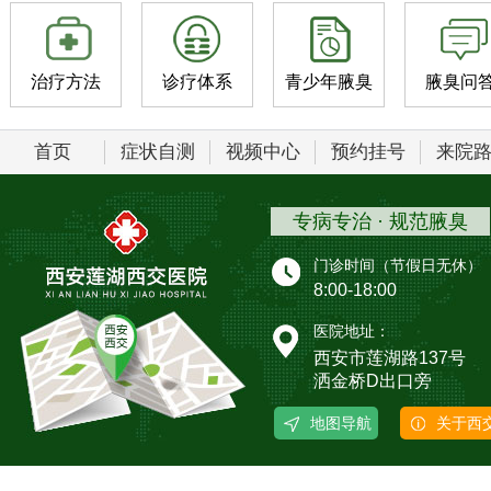
治疗方法
诊疗体系
青少年腋臭
腋臭问
首页
症状自测
视频中心
预约挂号
来院
专病专治 · 规范腋臭
门诊时间（节假日无休）
8:00-18:00
医院地址：
西安市莲湖路137号
洒金桥D出口旁
地图导航
关于西